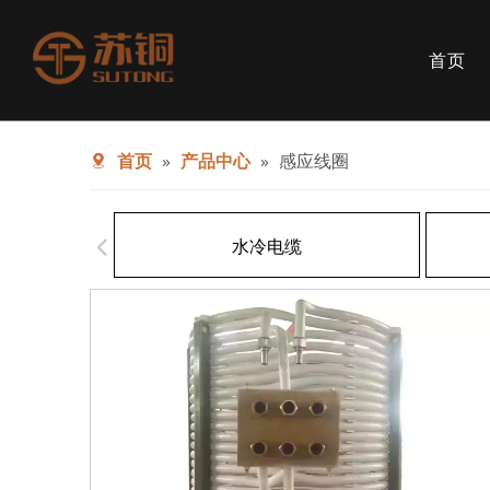
首页
水冷电缆
软连接
首页
»
产品中心
»
感应线圈
换炉开关
电弧炉电极
短网
水冷电缆