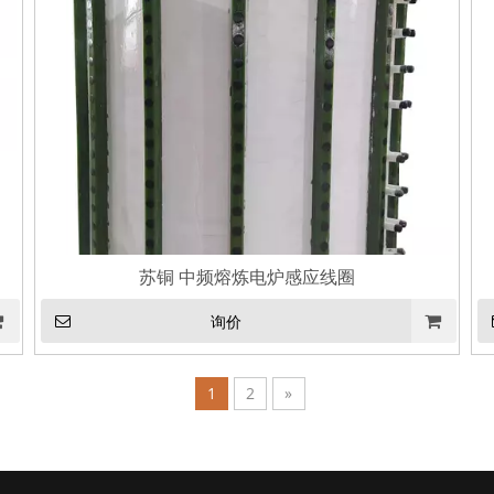
苏铜 中频熔炼电炉感应线圈
询价
1
2
»